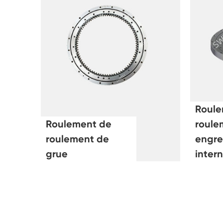
Roule
Roulement de
roule
roulement de
engr
grue
inter