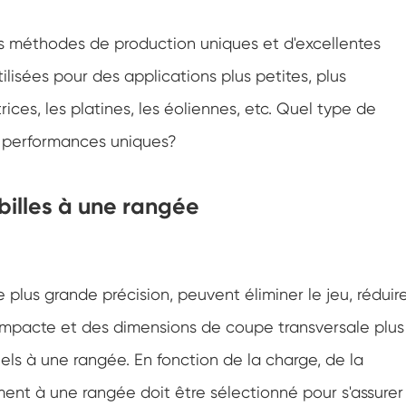
Roulement de roulement à rouleaux croisés à
haute précision
es méthodes de production uniques et d'excellentes
Roulement de roulement de grue
lisées pour des applications plus petites, plus
Worm Gear Slew Drive
ices, les platines, les éoliennes, etc. Quel type de
s performances uniques?
billes à une rangée
 plus grande précision, peuvent éliminer le jeu, réduir
compacte et des dimensions de coupe transversale plus
nels à une rangée. En fonction de la charge, de la
ulement à une rangée doit être sélectionné pour s'assurer