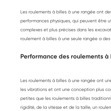
Palier à manchon et roulement à manchon léger
Les roulements à billes à une rangée ont d
Palier de traîneau d'excavateur
performances physiques, qui peuvent être uti
Palier de traîneau personnalisé
complexes et plus précises dans les excavatr
roulement à billes à une seule rangée a de
Performance des roulements à 
Les roulements à billes à une rangée ont une
les vibrations et ont une conception plus 
petites que les roulements à billes tradition
rigidité, de la vitesse et de la taille, un ro