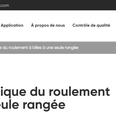
.com
Application
À propos de nous
Contrôle de qualité
 du roulement à billes à une seule rangée
Roulement de roulement à rouleaux croisés
Roulement à billes à double rangée
Roulement d'anneau de roulement avec
ique du roulement
engrenage externe
seule rangée
e
Roulement de traîneau sans engrenage