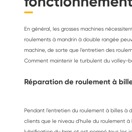
fonctionnement
Palier à manchon et roulement à manchon léger
Palier de traîneau d'excavateur
En général, les grosses machines nécessitent
Palier de traîneau personnalisé
roulements à mandrin à double rangée peuv
machine, de sorte que l'entretien des roule
Comment maintenir le turbulent du volley-b
Réparation de roulement à bill
Pendant l'entretien du roulement à billes à 
clients que le niveau d'huile du roulement à
lubrification du bras et est pompé tous les jou