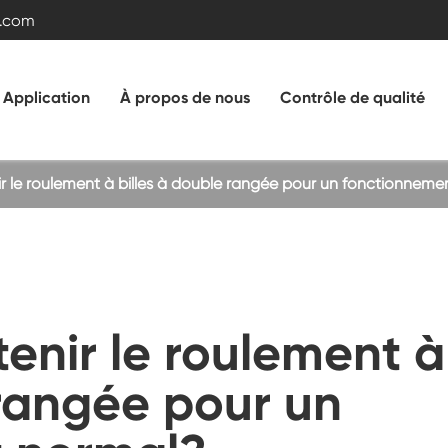
.com
Application
À propos de nous
Contrôle de qualité
le roulement à billes à double rangée pour un fonctionneme
Roulement de roulement à rouleaux croisés
Roulement à billes à double rangée
Roulement d'anneau de roulement avec
nir le roulement à
engrenage externe
 rangée pour un
e
Roulement de traîneau sans engrenage