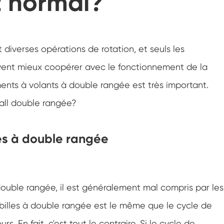
 normal?
Roulement de roulement à rouleaux croisés à
haute précision
Roulement de roulement de grue
 diverses opérations de rotation, et seuls les
Worm Gear Slew Drive
ent mieux coopérer avec le fonctionnement de la
ments à volants à double rangée est très important.
all double rangée?
es à double rangée
double rangée, il est généralement mal compris par les
 billes à double rangée est le même que le cycle de
rs. En fait, c'est tout le contraire. Si le cycle de