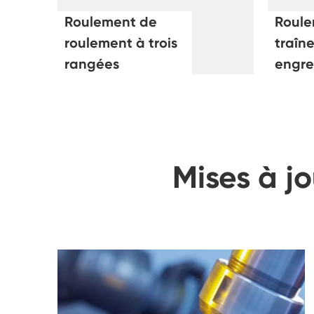
Roulement de
Roule
roulement à trois
traîn
rangées
engr
Mises à j